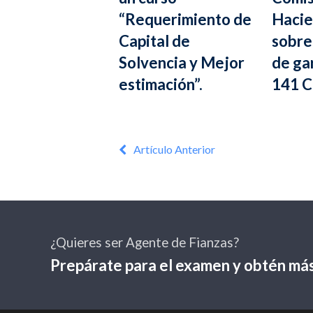
“Requerimiento de
Hacie
Capital de
sobre
Solvencia y Mejor
de gar
estimación”.
141 C
Artículo Anterior
¿Quieres ser Agente de Fianzas?
Prepárate para el examen y obtén más