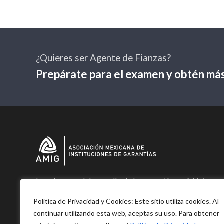
¿Quieres ser Agente de Fianzas?
Prepárate para el examen y obtén más
Impulsamos el desarrollo de las garantías en México;
específicamente, de la Fianza y el Seguro de Caución.
Política de Privacidad y Cookies: Este sitio utiliza cookies. Al
continuar utilizando esta web, aceptas su uso. Para obtener
F
L