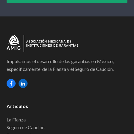
Impulsamos el desarrollo de las garantías en México;
específicamente, de la Fianza y el Seguro de Caución.
F
L
a
i
c
n
Artículos
e
k
b
e
La Fianza
Seguro de Caución
o
d