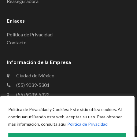
Reaseguradora
o
I
k
n
Enlaces
Política de Privacidad
Contacto
Información de la Empresa
Ciudad de México
(55) 9039-5301
(55) 9039-5322
contacto@amig.org.mx
Política de Privacidad y Cookies: Este sitio utiliza cookies. Al
continuar utilizando esta web, aceptas su uso. Para obtener
más información, consulta aquí
Política de Privacidad
Copyright
Asociación Mexicana de Instituciones de Garantías,