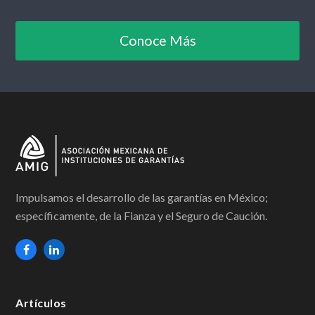
Conoce Más
Impulsamos el desarrollo de las garantías en México;
específicamente, de la Fianza y el Seguro de Caución.
F
L
a
i
c
n
Artículos
e
k