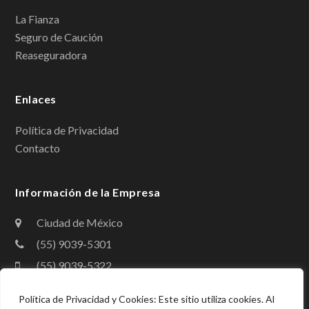
b
e
La Fianza
Seguro de Caución
o
d
Reaseguradora
o
I
k
n
Enlaces
Política de Privacidad
Contacto
Información de la Empresa
Ciudad de México
(55) 9039-5301
(55) 9039-5322
contacto@amig.org.mx
Política de Privacidad y Cookies: Este sitio utiliza cookies. Al