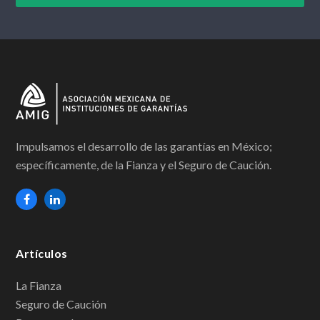
Impulsamos el desarrollo de las garantías en México;
específicamente, de la Fianza y el Seguro de Caución.
F
L
a
i
c
n
Artículos
e
k
b
e
La Fianza
Seguro de Caución
o
d