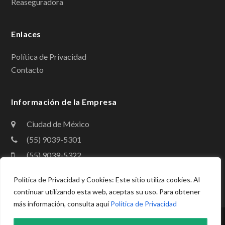
Reaseguradora
o
I
k
n
Enlaces
Política de Privacidad
Contacto
Información de la Empresa
Ciudad de México
(55) 9039-5301
(55) 9039-5322
contacto@amig.org.mx
Política de Privacidad y Cookies: Este sitio utiliza cookies. Al
continuar utilizando esta web, aceptas su uso. Para obtener
más información, consulta aquí
Política de Privacidad
Copyright
Asociación Mexicana de Instituciones de Garantías,