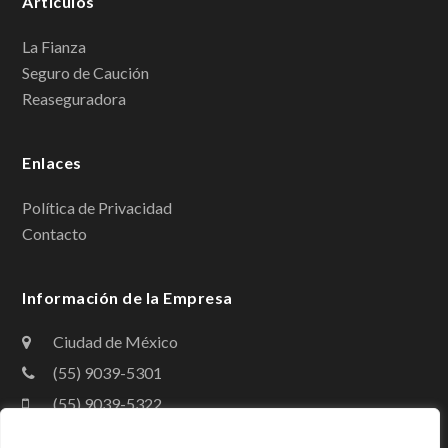
Artículos
e
k
b
e
La Fianza
Seguro de Caución
o
d
Reaseguradora
o
I
k
n
Enlaces
Política de Privacidad
Contacto
Información de la Empresa
Ciudad de México
(55) 9039-5301
(55) 9039-5322
contacto@amig.org.mx