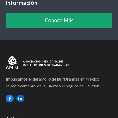
información.
Conoce Más
Impulsamos el desarrollo de las garantías en México;
específicamente, de la Fianza y el Seguro de Caución.
F
L
a
i
c
n