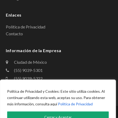
k
n
Enlaces
Política de Privacidad
Contacto
Información de la Empresa
Ciudad de México
(55) 9039-5301
(55) 9039-5322
contacto@amig.org.mx
Política de Privacidad y Cookies: Este sitio utiliza cookies. Al
continuar utilizando esta web, aceptas su uso. Para obtener
más información, consulta aquí
Política de Privacidad
Copyright
Asociación Mexicana de Instituciones de Garantías,
Cerrar y Aceptar