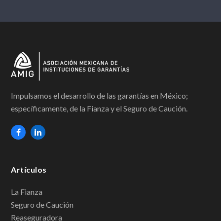
Impulsamos el desarrollo de las garantías en México;
específicamente, de la Fianza y el Seguro de Caución.
F
L
a
i
c
n
Artículos
e
k
b
e
La Fianza
Seguro de Caución
o
d
Reaseguradora
o
I