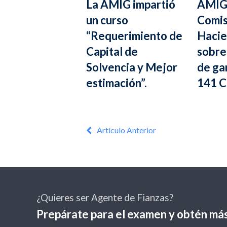
La AMIG impartió
AMIG 
un curso
Comis
“Requerimiento de
Hacie
Capital de
sobre
Solvencia y Mejor
de gar
estimación”.
141 C
Artículo Anterior
¿Quieres ser Agente de Fianzas?
Prepárate para el examen y obtén más