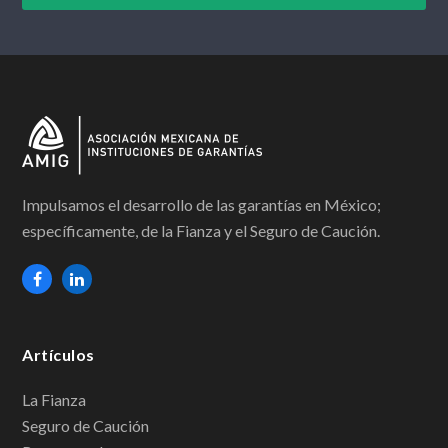
Impulsamos el desarrollo de las garantías en México;
específicamente, de la Fianza y el Seguro de Caución.
F
L
a
i
c
n
Artículos
e
k
b
e
La Fianza
Seguro de Caución
o
d