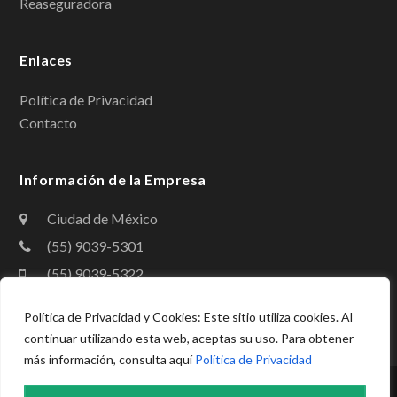
Reaseguradora
o
I
k
n
Enlaces
Política de Privacidad
Contacto
Información de la Empresa
Ciudad de México
(55) 9039-5301
(55) 9039-5322
contacto@amig.org.mx
Política de Privacidad y Cookies: Este sitio utiliza cookies. Al
continuar utilizando esta web, aceptas su uso. Para obtener
más información, consulta aquí
Política de Privacidad
Copyright
Asociación Mexicana de Instituciones de Garantías,